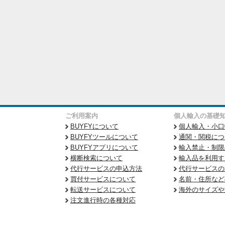
ご利用案内
個人輸入の基礎
BUYFYについて
個人輸入・小口
BUYFYツールについて
通関・関税につ
BUYFYアプリについて
輸入禁止・制限
横断検索について
輸入品を利用す
代行サービスの申込方法
代行サービスの
買付サービスについて
名前・住所など
転送サービスについて
海外のサイズや
注文進行時の各種対応