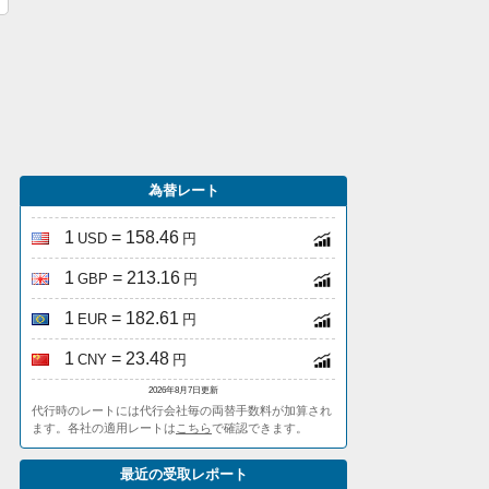
為替レート
1
= 158.46
USD
円
1
= 213.16
GBP
円
1
= 182.61
EUR
円
1
= 23.48
CNY
円
2026年8月7日更新
代行時のレートには代行会社毎の両替手数料が加算され
ます。各社の適用レートは
こちら
で確認できます。
最近の受取レポート