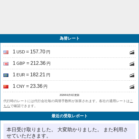
為替レート
1
= 157.70
USD
円
1
= 212.36
GBP
円
1
= 182.21
EUR
円
1
= 23.36
CNY
円
2026年8月6日更新
代行時のレートには代行会社毎の両替手数料が加算されます。各社の適用レートは
こ
ちら
で確認できます。
最近の受取レポート
本日受け取りました。 大変助かりました。 また利用さ
せていただきます。