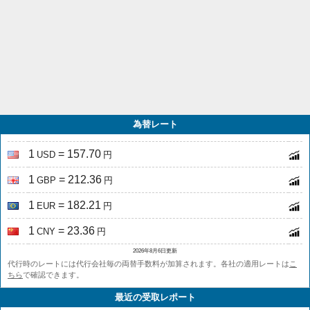
為替レート
1
= 157.70
USD
円
1
= 212.36
GBP
円
1
= 182.21
EUR
円
1
= 23.36
CNY
円
2026年8月6日更新
代行時のレートには代行会社毎の両替手数料が加算されます。各社の適用レートは
こ
ちら
で確認できます。
最近の受取レポート