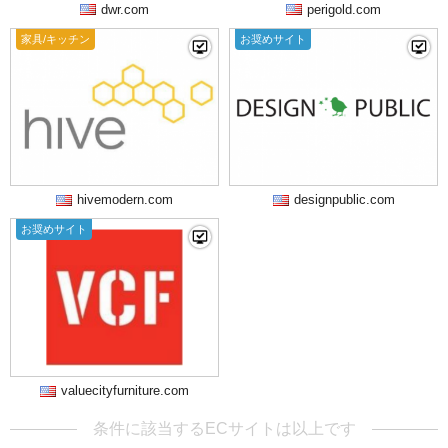
dwr.com
perigold.com
家具/キッチン
お奨めサイト
hivemodern.com
designpublic.com
お奨めサイト
valuecityfurniture.com
条件に該当するECサイトは以上です