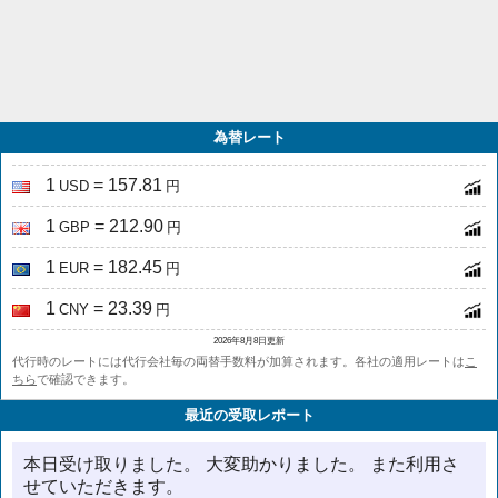
為替レート
1
= 157.81
USD
円
1
= 212.90
GBP
円
1
= 182.45
EUR
円
1
= 23.39
CNY
円
2026年8月8日更新
代行時のレートには代行会社毎の両替手数料が加算されます。各社の適用レートは
こ
ちら
で確認できます。
最近の受取レポート
本日受け取りました。 大変助かりました。 また利用さ
せていただきます。