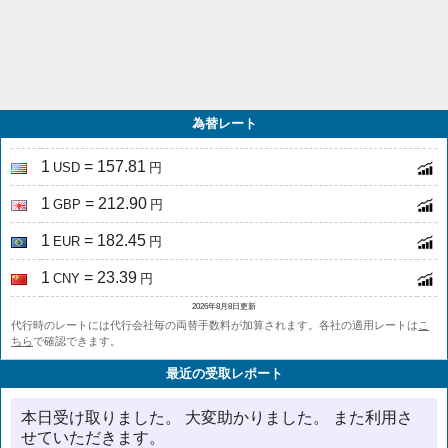
為替レート
1
= 157.81
USD
円
1
= 212.90
GBP
円
1
= 182.45
EUR
円
1
= 23.39
CNY
円
2026年8月8日更新
代行時のレートには代行会社毎の両替手数料が加算されます。各社の適用レートは
こ
ちら
で確認できます。
最近の受取レポート
本日受け取りました。 大変助かりました。 また利用さ
せていただきます。