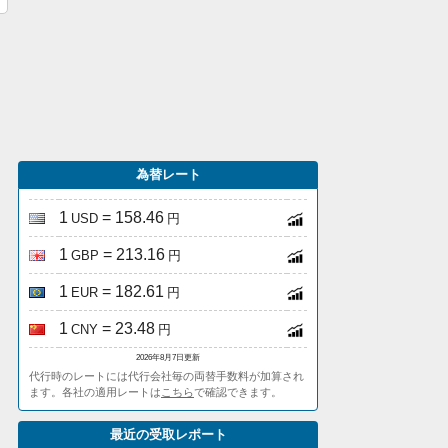
為替レート
1
= 158.46
USD
円
1
= 213.16
GBP
円
1
= 182.61
EUR
円
1
= 23.48
CNY
円
2026年8月7日更新
代行時のレートには代行会社毎の両替手数料が加算され
ます。各社の適用レートは
こちら
で確認できます。
最近の受取レポート