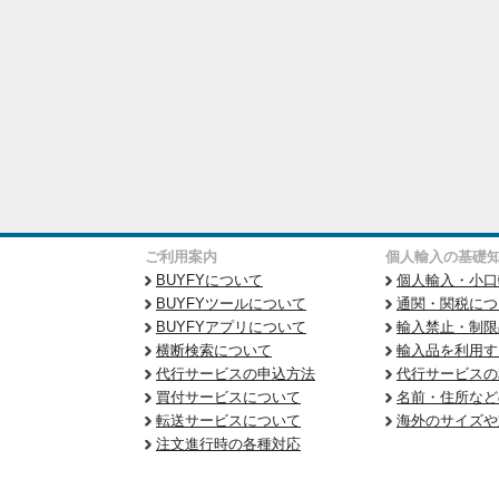
ご利用案内
個人輸入の基礎
BUYFYについて
個人輸入・小口
BUYFYツールについて
通関・関税につ
BUYFYアプリについて
輸入禁止・制限
横断検索について
輸入品を利用す
代行サービスの申込方法
代行サービスの
買付サービスについて
名前・住所など
転送サービスについて
海外のサイズや
注文進行時の各種対応