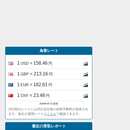
為替レート
1
= 158.46
USD
円
1
= 213.16
GBP
円
1
= 182.61
EUR
円
1
= 23.48
CNY
円
2026年8月7日更新
代行時のレートには代行会社毎の両替手数料が加算され
ます。各社の適用レートは
こちら
で確認できます。
最近の受取レポート