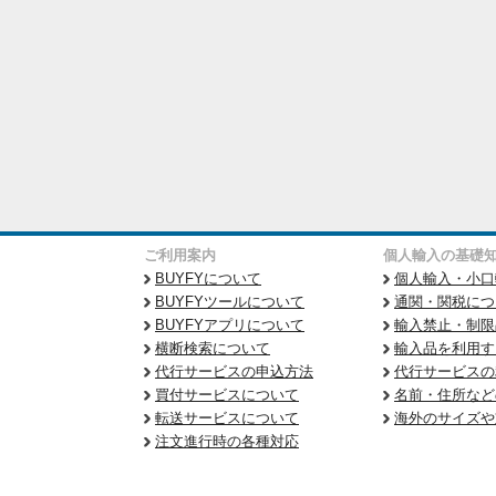
ご利用案内
個人輸入の基礎
BUYFYについて
個人輸入・小口
BUYFYツールについて
通関・関税につ
BUYFYアプリについて
輸入禁止・制限
横断検索について
輸入品を利用す
代行サービスの申込方法
代行サービスの
買付サービスについて
名前・住所など
転送サービスについて
海外のサイズや
注文進行時の各種対応