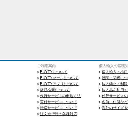
ご利用案内
個人輸入の基礎
BUYFYについて
個人輸入・小口
BUYFYツールについて
通関・関税につ
BUYFYアプリについて
輸入禁止・制限
横断検索について
輸入品を利用す
代行サービスの申込方法
代行サービスの
買付サービスについて
名前・住所など
転送サービスについて
海外のサイズや
注文進行時の各種対応