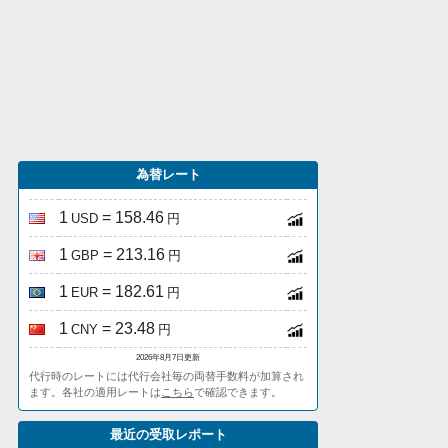
為替レート
1
= 158.46
USD
円
1
= 213.16
GBP
円
1
= 182.61
EUR
円
1
= 23.48
CNY
円
2026年8月7日更新
代行時のレートには代行会社毎の両替手数料が加算され
ます。各社の適用レートは
こちら
で確認できます。
最近の受取レポート