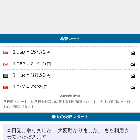
為替レート
1
= 157.72
USD
円
1
= 212.15
GBP
円
1
= 181.90
EUR
円
1
= 23.35
CNY
円
2026年8月5日更新
代行時のレートには代行会社毎の両替手数料が加算されます。各社の適用レートは
こ
ちら
で確認できます。
最近の受取レポート
本日受け取りました。 大変助かりました。 また利用さ
せていただきます。