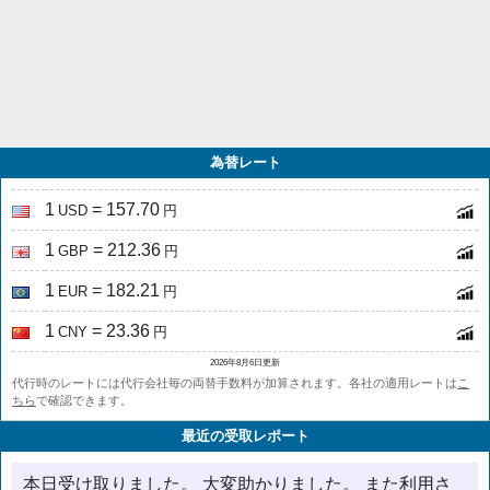
為替レート
1
= 157.70
USD
円
1
= 212.36
GBP
円
1
= 182.21
EUR
円
1
= 23.36
CNY
円
2026年8月6日更新
代行時のレートには代行会社毎の両替手数料が加算されます。各社の適用レートは
こ
ちら
で確認できます。
最近の受取レポート
本日受け取りました。 大変助かりました。 また利用さ