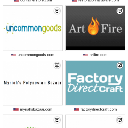
containerstore.com
restorationhardware.com
uncommongoods.com
artfire.com
myriahsbazaar.com
factorydirectcraft.com