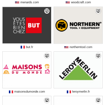
menards.com
woodcraft.com
but.fr
northerntool.com
maisonsdumonde.com
leroymerlin.fr