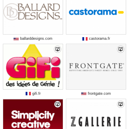
ballarddesigns.com
castorama.fr
gifi.fr
frontgate.com