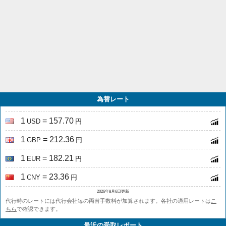
為替レート
1
= 157.70
USD
円
1
= 212.36
GBP
円
1
= 182.21
EUR
円
1
= 23.36
CNY
円
2026年8月6日更新
代行時のレートには代行会社毎の両替手数料が加算されます。各社の適用レートは
こ
ちら
で確認できます。
最近の受取レポート