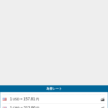
為替レート
1
= 157.81
USD
円
1
= 212.90