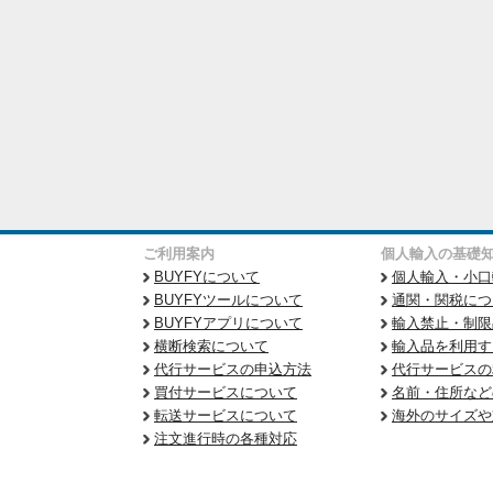
ご利用案内
個人輸入の基礎
BUYFYについて
個人輸入・小口
BUYFYツールについて
通関・関税につ
BUYFYアプリについて
輸入禁止・制限
横断検索について
輸入品を利用す
代行サービスの申込方法
代行サービスの
買付サービスについて
名前・住所など
転送サービスについて
海外のサイズや
注文進行時の各種対応