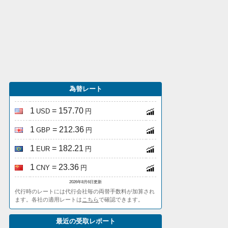
為替レート
1
= 157.70
USD
円
1
= 212.36
GBP
円
1
= 182.21
EUR
円
1
= 23.36
CNY
円
2026年8月6日更新
代行時のレートには代行会社毎の両替手数料が加算され
ます。各社の適用レートは
こちら
で確認できます。
最近の受取レポート