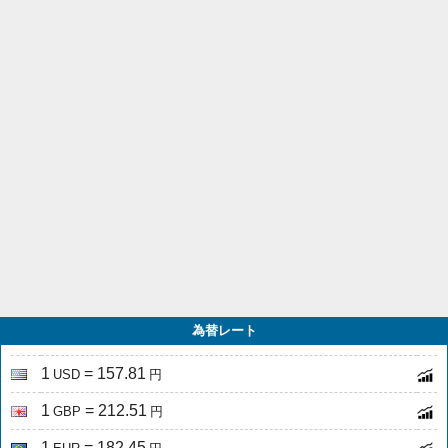
為替レート
1
= 157.81
USD
円
1
= 212.51
GBP
円
1
= 182.45