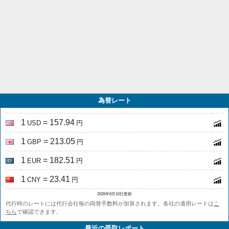
為替レート
1
= 157.94
USD
円
1
= 213.05
GBP
円
1
= 182.51
EUR
円
1
= 23.41
CNY
円
2026年8月10日更新
代行時のレートには代行会社毎の両替手数料が加算されます。各社の適用レートは
こ
ちら
で確認できます。
最近の受取レポート