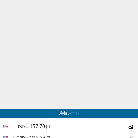
為替レート
1
= 157.70
USD
円
1
= 212.36