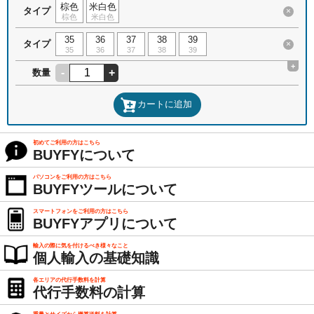
棕色
米白色
タイプ
×
棕色
米白色
35
36
37
38
39
タイプ
×
35
36
37
38
39
+
-
+
数量
カートに追加
初めてご利用の方はこちら
BUYFYについて
パソコンをご利用の方はこちら
BUYFYツールについて
スマートフォンをご利用の方はこちら
BUYFYアプリについて
輸入の際に気を付けるべき様々なこと
個人輸入の基礎知識
各エリアの代行手数料を計算
代行手数料の計算