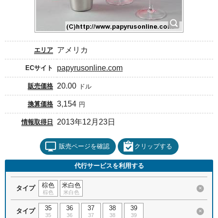
アメリカ
エリア
papyrusonline.com
ECサイト
20.00
販売価格
ドル
3,154
換算価格
円
2013年12月23日
情報取得日
販売ページを確認
クリップする
代行サービスを利用する
棕色
米白色
タイプ
×
棕色
米白色
35
36
37
38
39
タイプ
×
35
36
37
38
39