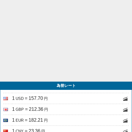
為替レート
1
= 157.70
USD
円
1
= 212.36
GBP
円
1
= 182.21
EUR
円
1
= 23.36
CNY
円