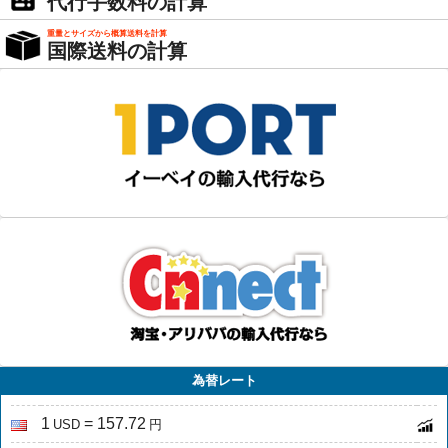
代行手数料の計算
重量とサイズから概算送料を計算
国際送料の計算
為替レート
1
= 157.72
USD
円