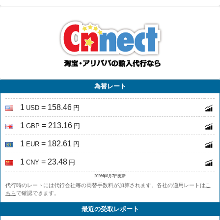
為替レート
1
= 158.46
USD
円
1
= 213.16
GBP
円
1
= 182.61
EUR
円
1
= 23.48
CNY
円
2026年8月7日更新
代行時のレートには代行会社毎の両替手数料が加算されます。各社の適用レートは
こ
ちら
で確認できます。
最近の受取レポート