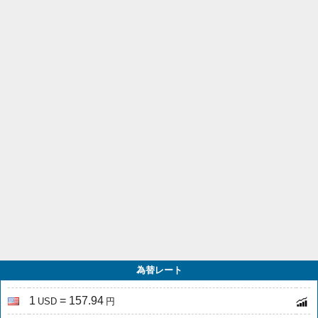
為替レート
1
= 157.94
USD
円