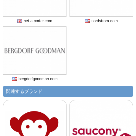
net-a-porter.com
nordstrom.com
bergdorfgoodman.com
関連するブランド