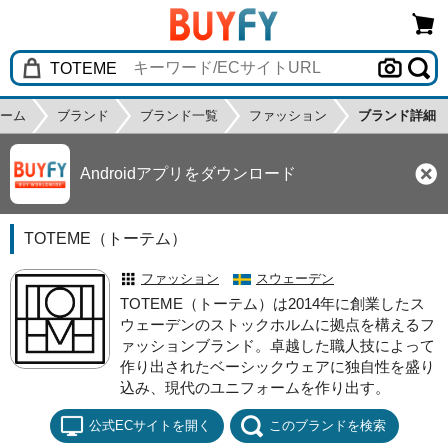
ーム
ブランド
ブランド一覧
ファッション
ブランド詳細
Androidアプリをダウンロード
TOTEME（トーテム）
ファッション
スウェーデン
TOTEME（トーテム）は2014年に創業したス
ウェーデンのストックホルムに拠点を構えるフ
ァッションブランド。卓越した職人技によって
作り出されたベーシックウェアに独自性を盛り
込み、現代のユニフォームを作り出す。
公式ECサイトを開く
このブランドを検索