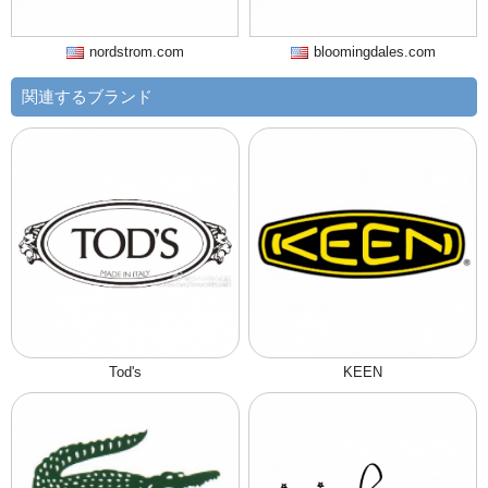
nordstrom.com
bloomingdales.com
関連するブランド
Tod's
KEEN