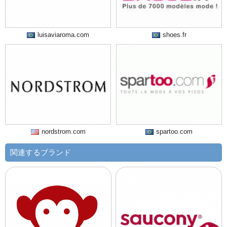
luisaviaroma.com
shoes.fr
nordstrom.com
spartoo.com
関連するブランド