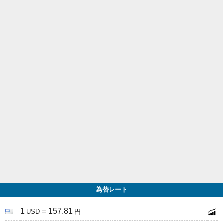
為替レート
1
= 157.81
USD
円