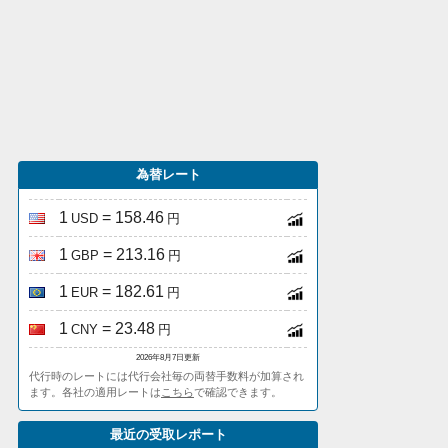
為替レート
1
= 158.46
USD
円
1
= 213.16
GBP
円
1
= 182.61
EUR
円
1
= 23.48
CNY
円
2026年8月7日更新
代行時のレートには代行会社毎の両替手数料が加算され
ます。各社の適用レートは
こちら
で確認できます。
最近の受取レポート