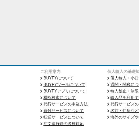
ご利用案内
個人輸入の基礎
BUYFYについて
個人輸入・小口
BUYFYツールについて
通関・関税につ
BUYFYアプリについて
輸入禁止・制限
横断検索について
輸入品を利用す
代行サービスの申込方法
代行サービスの
買付サービスについて
名前・住所など
転送サービスについて
海外のサイズや
注文進行時の各種対応