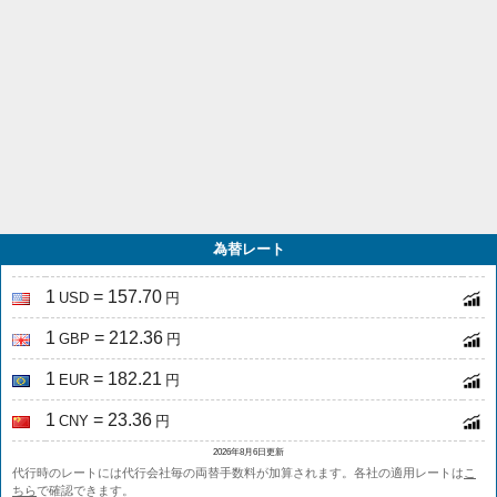
為替レート
1
= 157.70
USD
円
1
= 212.36
GBP
円
1
= 182.21
EUR
円
1
= 23.36
CNY
円
2026年8月6日更新
代行時のレートには代行会社毎の両替手数料が加算されます。各社の適用レートは
こ
ちら
で確認できます。