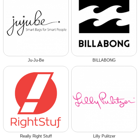
Ju-Ju-Be
BILLABONG
Really Right Stuff
Lilly Pulitzer