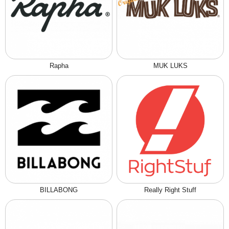
Rapha
MUK LUKS
BILLABONG
Really Right Stuff