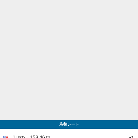
為替レート
1
= 158.46
USD
円