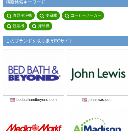
横断検索キーワード
食器洗浄機
冷蔵庫
コーヒーメーカー
洗濯機
掃除機
このブランドを取り扱うECサイト
bedbathandbeyond.com
johnlewis.com