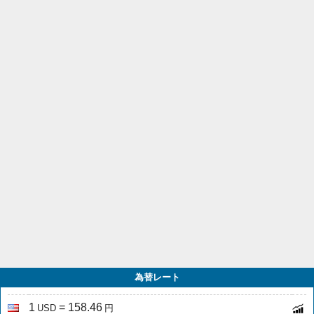
為替レート
1
= 158.46
USD
円