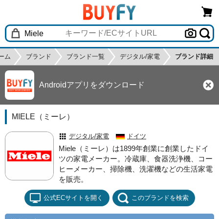
ーム
ブランド
ブランド一覧
デジタル/家電
ブランド詳細
Androidアプリをダウンロード
MIELE（ミーレ）
デジタル/家電
ドイツ
Miele（ミーレ）は1899年創業に創業したドイ
ツの家電メーカー。冷蔵庫、食器洗浄機、コー
ヒーメーカー、掃除機、洗濯機などの生活家電
を販売。
公式ECサイトを開く
このブランドを検索