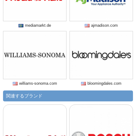
mediamarkt.de
ajmadison.com
williams-sonoma.com
bloomingdales.com
関連するブランド