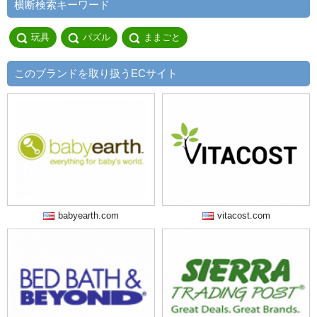
横断検索キーワード
玩具
パズル
ままごと
このブランドを取り扱うECサイト
babyearth.com
vitacost.com