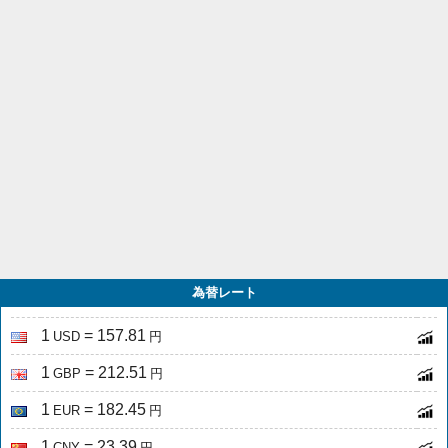
為替レート
1
= 157.81
USD
円
1
= 212.51
GBP
円
1
= 182.45
EUR
円
1
= 23.39
CNY
円