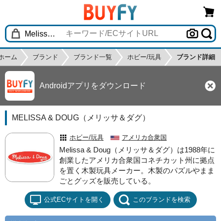
ホーム
ブランド
ブランド一覧
ホビー/玩具
ブランド詳細
Androidアプリをダウンロード
MELISSA & DOUG（メリッサ＆ダグ）
ホビー/玩具
アメリカ合衆国
Melissa & Doug（メリッサ＆ダグ）は1988年に
創業したアメリカ合衆国コネチカット州に拠点
を置く木製玩具メーカー。木製のパズルやまま
ごとグッズを販売している。
公式ECサイトを開く
このブランドを検索