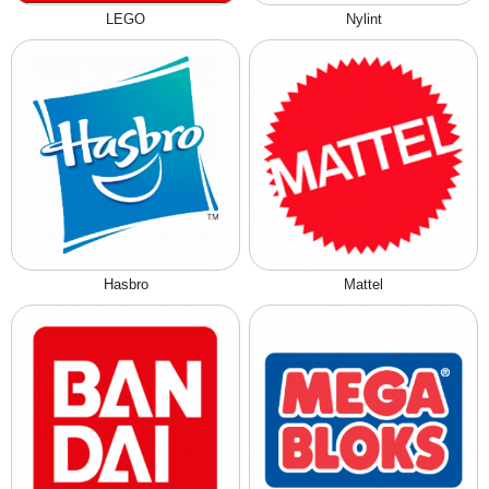
LEGO
Nylint
Hasbro
Mattel