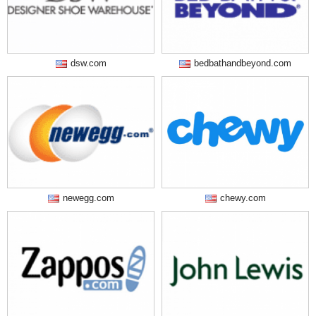
dsw.com
bedbathandbeyond.com
newegg.com
chewy.com