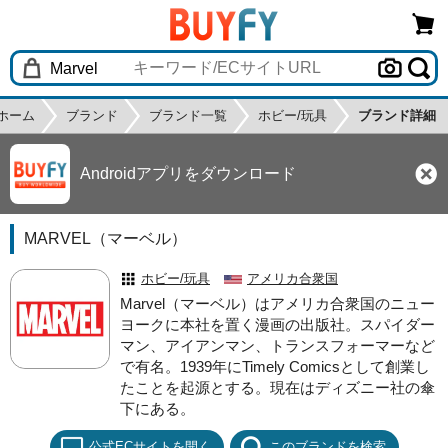
ホーム
ブランド
ブランド一覧
ホビー/玩具
ブランド詳細
Androidアプリをダウンロード
MARVEL（マーベル）
ホビー/玩具
アメリカ合衆国
Marvel（マーベル）はアメリカ合衆国のニュー
ヨークに本社を置く漫画の出版社。スパイダー
マン、アイアンマン、トランスフォーマーなど
で有名。1939年にTimely Comicsとして創業し
たことを起源とする。現在はディズニー社の傘
下にある。
公式ECサイトを開く
このブランドを検索