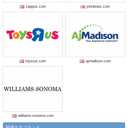
zappos.com
johnlewis.com
toysrus.com
ajmadison.com
williams-sonoma.com
関連するブランド