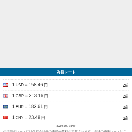
為替レート
1
= 158.46
USD
円
1
= 213.16
GBP
円
1
= 182.61
EUR
円
1
= 23.48
CNY
円
2026年8月7日更新
代行時のレートには代行会社毎の両替手数料が加算されます。各社の適用レートは
こ