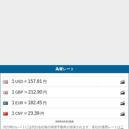
為替レート
1
= 157.81
USD
円
1
= 212.90
GBP
円
1
= 182.45
EUR
円
1
= 23.39
CNY
円
2026年8月8日更新
代行時のレートには代行会社毎の両替手数料が加算されます。各社の適用レートは
こ