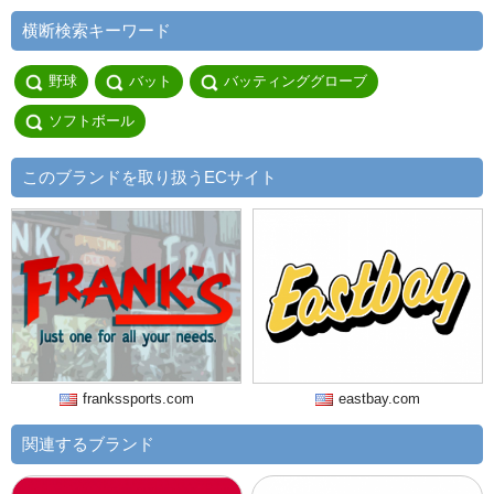
横断検索キーワード
野球
バット
バッティンググローブ
ソフトボール
このブランドを取り扱うECサイト
frankssports.com
eastbay.com
関連するブランド