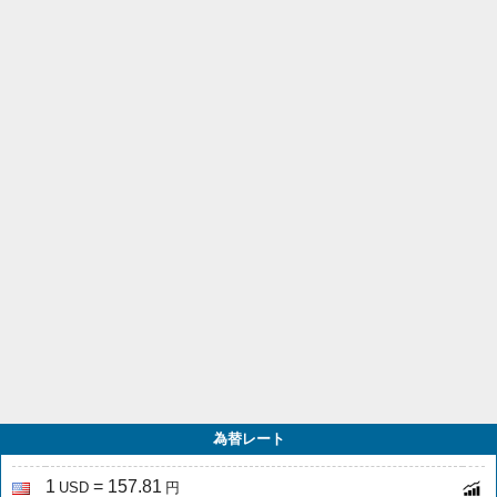
為替レート
1
= 157.81
USD
円