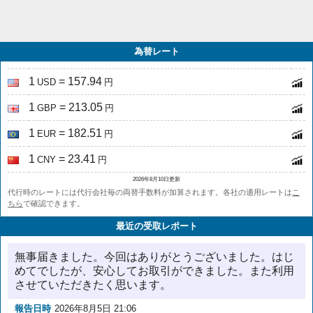
為替レート
1
= 157.94
USD
円
1
= 213.05
GBP
円
1
= 182.51
EUR
円
1
= 23.41
CNY
円
2026年8月10日更新
代行時のレートには代行会社毎の両替手数料が加算されます。各社の適用レートは
こ
ちら
で確認できます。
最近の受取レポート
無事届きました。今回はありがとうございました。はじ
めてでしたが、安心してお取引ができました。また利用
させていただきたく思います。
報告日時
2026年8月5日 21:06