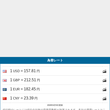
為替レート
1
= 157.81
USD
円
1
= 212.51
GBP
円
1
= 182.45
EUR
円
1
= 23.39
CNY
円
2026年8月9日更新
代行時のレートには代行会社毎の両替手数料が加算されます。各社の適用レートは
こ