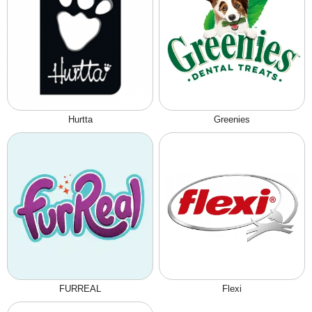
Hurtta
Greenies
FURREAL
Flexi