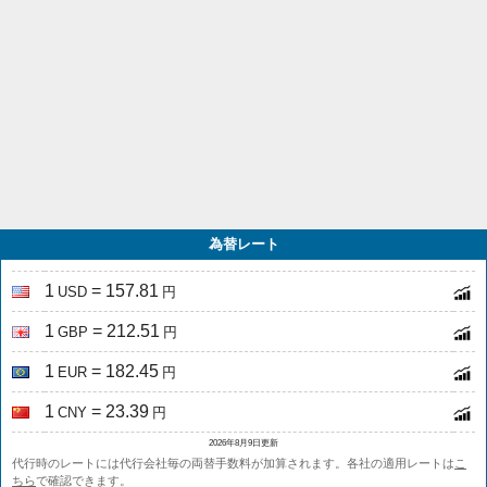
為替レート
1
= 157.81
USD
円
1
= 212.51
GBP
円
1
= 182.45
EUR
円
1
= 23.39
CNY
円
2026年8月9日更新
代行時のレートには代行会社毎の両替手数料が加算されます。各社の適用レートは
こ
ちら
で確認できます。