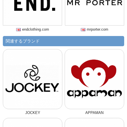
endclothing.com
mrporter.com
関連するブランド
JOCKEY
APPAMAN