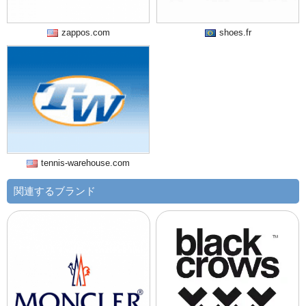
zappos.com
shoes.fr
tennis-warehouse.com
関連するブランド