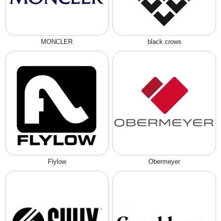
MONCLER
black crows
Flylow
Obermeyer