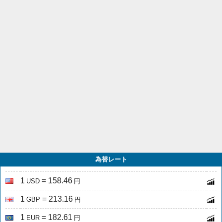
為替レート
1
= 158.46
USD
円
1
= 213.16
GBP
円
1
= 182.61
EUR
円