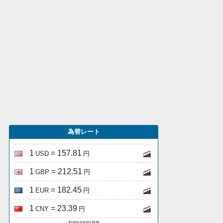
為替レート
1
= 157.81
USD
円
1
= 212.51
GBP
円
1
= 182.45
EUR
円
1
= 23.39
CNY
円
2026年8月9日更新