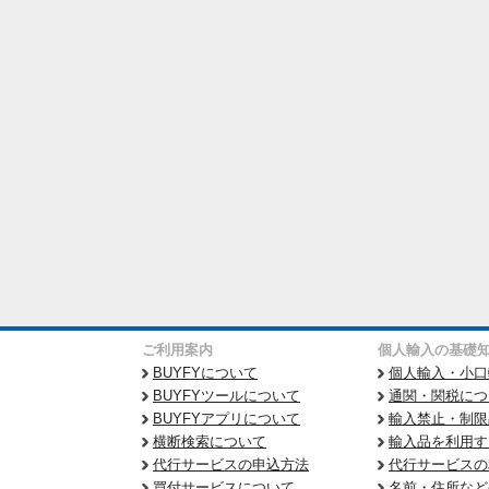
ご利用案内
個人輸入の基礎
BUYFYについて
個人輸入・小口
BUYFYツールについて
通関・関税につ
BUYFYアプリについて
輸入禁止・制限
横断検索について
輸入品を利用す
代行サービスの申込方法
代行サービスの
買付サービスについて
名前・住所など