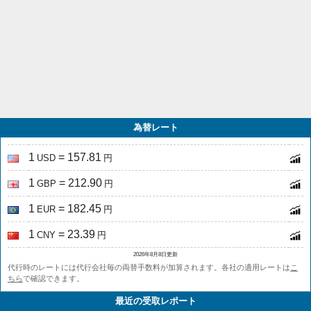
為替レート
1
= 157.81
USD
円
1
= 212.90
GBP
円
1
= 182.45
EUR
円
1
= 23.39
CNY
円
2026年8月8日更新
代行時のレートには代行会社毎の両替手数料が加算されます。各社の適用レートは
こ
ちら
で確認できます。
最近の受取レポート