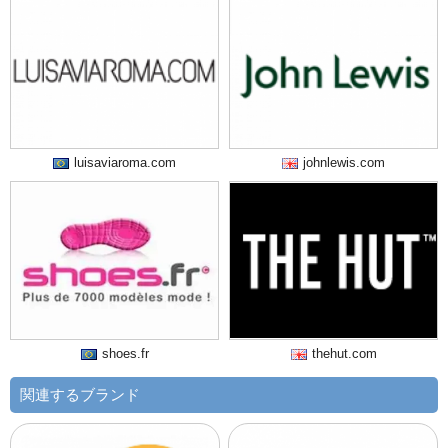
luisaviaroma.com
johnlewis.com
shoes.fr
thehut.com
関連するブランド