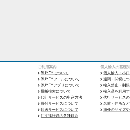
ご利用案内
個人輸入の基礎
BUYFYについて
個人輸入・小口
BUYFYツールについて
通関・関税につ
BUYFYアプリについて
輸入禁止・制限
横断検索について
輸入品を利用す
代行サービスの申込方法
代行サービスの
買付サービスについて
名前・住所など
転送サービスについて
海外のサイズや
注文進行時の各種対応