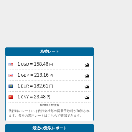
為替レート
1
= 158.46
USD
円
1
= 213.16
GBP
円
1
= 182.61
EUR
円
1
= 23.48
CNY
円
2026年8月7日更新
代行時のレートには代行会社毎の両替手数料が加算され
ます。各社の適用レートは
こちら
で確認できます。
最近の受取レポート