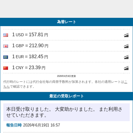
為替レート
1
= 157.81
USD
円
1
= 212.90
GBP
円
1
= 182.45
EUR
円
1
= 23.39
CNY
円
2026年8月8日更新
代行時のレートには代行会社毎の両替手数料が加算されます。各社の適用レートは
こ
ちら
で確認できます。
最近の受取レポート
本日受け取りました。 大変助かりました。 また利用さ
せていただきます。
報告日時
2026年6月19日 16:57