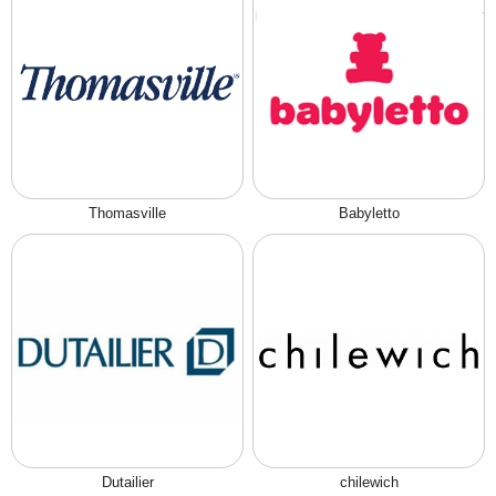
Thomasville
Babyletto
Dutailier
chilewich