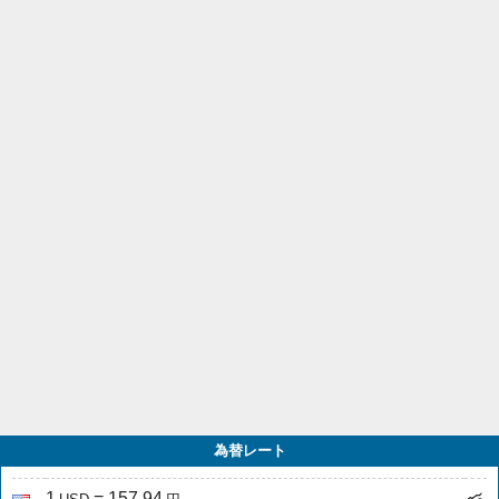
為替レート
1
= 157.94