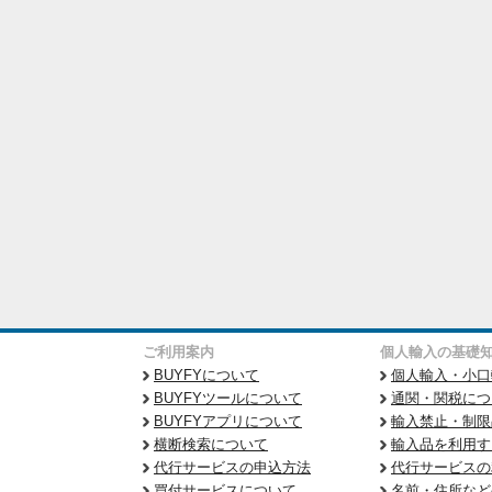
ご利用案内
個人輸入の基礎
BUYFYについて
個人輸入・小口
BUYFYツールについて
通関・関税につ
BUYFYアプリについて
輸入禁止・制限
横断検索について
輸入品を利用す
代行サービスの申込方法
代行サービスの
買付サービスについて
名前・住所など