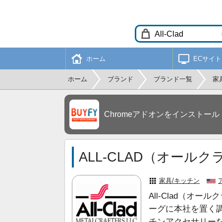
ホーム
ECサイト
ホーム
ブランド
ブランド一覧
家
Chromeアドオンをインストール
ALL-CLAD（オール
家具/キッチン
All-Clad（
ーグに本社を置く
チンアクセサリー