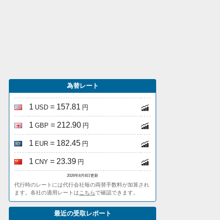
為替レート
1
= 157.81
USD
円
1
= 212.90
GBP
円
1
= 182.45
EUR
円
1
= 23.39
CNY
円
2026年8月8日更新
代行時のレートには代行会社毎の両替手数料が加算され
ます。各社の適用レートは
こちら
で確認できます。
最近の受取レポート