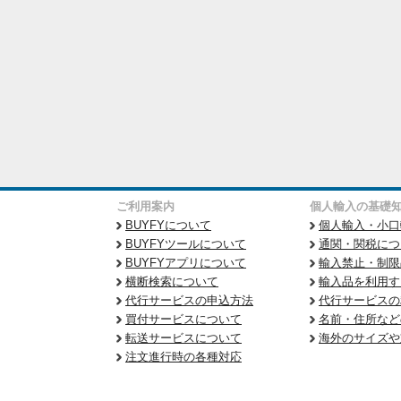
ご利用案内
個人輸入の基礎
BUYFYについて
個人輸入・小口
BUYFYツールについて
通関・関税につ
BUYFYアプリについて
輸入禁止・制限
横断検索について
輸入品を利用す
代行サービスの申込方法
代行サービスの
買付サービスについて
名前・住所など
転送サービスについて
海外のサイズや
注文進行時の各種対応