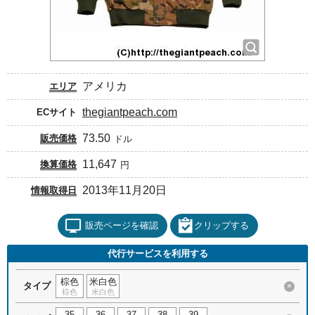
アメリカ
エリア
thegiantpeach.com
ECサイト
73.50
販売価格
ドル
11,647
換算価格
円
2013年11月20日
情報取得日
販売ページを確認
クリップする
代行サービスを利用する
棕色
米白色
タイプ
×
棕色
米白色
35
36
37
38
39