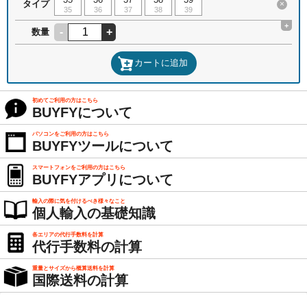
タイプ
×
35
36
37
38
39
+
-
+
数量
カートに追加
初めてご利用の方はこちら
BUYFYについて
パソコンをご利用の方はこちら
BUYFYツールについて
スマートフォンをご利用の方はこちら
BUYFYアプリについて
輸入の際に気を付けるべき様々なこと
個人輸入の基礎知識
各エリアの代行手数料を計算
代行手数料の計算
重量とサイズから概算送料を計算
国際送料の計算