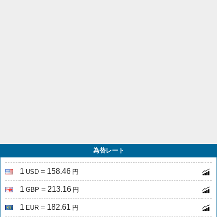
為替レート
1
= 158.46
USD
円
1
= 213.16
GBP
円
1
= 182.61
EUR
円