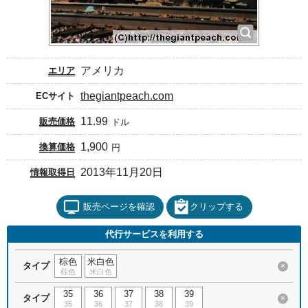
アメリカ
エリア
thegiantpeach.com
ECサイト
11.99
販売価格
ドル
1,900
換算価格
円
2013年11月20日
情報取得日
販売ページを確認
クリップする
代行サービスを利用する
棕色
米白色
タイプ
×
棕色
米白色
35
36
37
38
39
タイプ
×
35
36
37
38
39