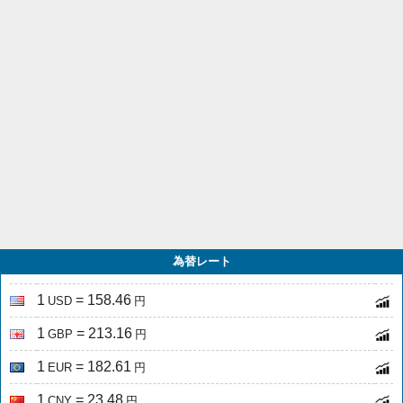
為替レート
1
= 158.46
USD
円
1
= 213.16
GBP
円
1
= 182.61
EUR
円
1
= 23.48
CNY
円