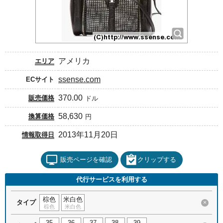
アメリカ
エリア
ssense.com
ECサイト
370.00
販売価格
ドル
58,630
換算価格
円
2013年11月20日
情報取得日
販売ページを確認
クリップする
代行サービスを利用する
棕色
米白色
タイプ
×
棕色
米白色
35
36
37
38
39