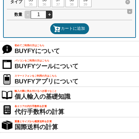
タイプ
×
35
36
37
38
39
+
-
+
数量
カートに追加
初めてご利用の方はこちら
BUYFYについて
パソコンをご利用の方はこちら
BUYFYツールについて
スマートフォンをご利用の方はこちら
BUYFYアプリについて
輸入の際に気を付けるべき様々なこと
個人輸入の基礎知識
各エリアの代行手数料を計算
代行手数料の計算
重量とサイズから概算送料を計算
国際送料の計算