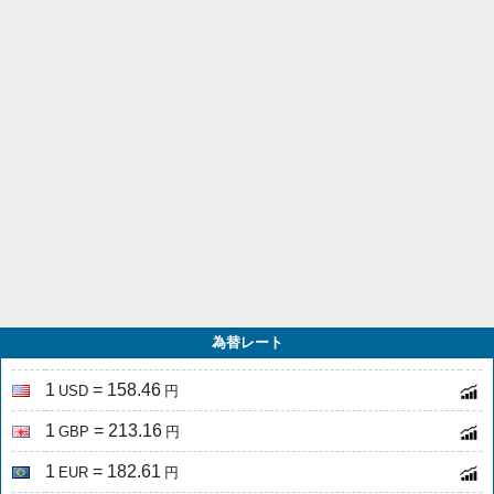
為替レート
1
= 158.46
USD
円
1
= 213.16
GBP
円
1
= 182.61
EUR
円