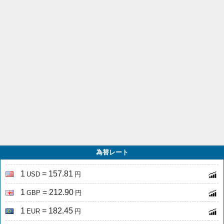
為替レート
1
= 157.81
USD
円
1
= 212.90
GBP
円
1
= 182.45
EUR
円