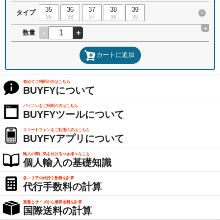
35
36
37
38
39
タイプ
×
35
36
37
38
39
+
-
+
数量
カートに追加
初めてご利用の方はこちら
BUYFYについて
パソコンをご利用の方はこちら
BUYFYツールについて
スマートフォンをご利用の方はこちら
BUYFYアプリについて
輸入の際に気を付けるべき様々なこと
個人輸入の基礎知識
各エリアの代行手数料を計算
代行手数料の計算
重量とサイズから概算送料を計算
国際送料の計算