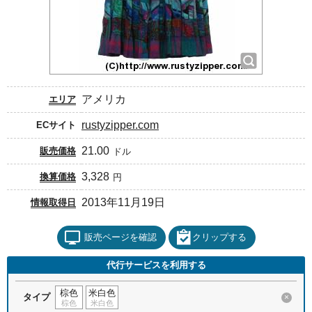
アメリカ
エリア
rustyzipper.com
ECサイト
21.00
販売価格
ドル
3,328
換算価格
円
2013年11月19日
情報取得日
販売ページを確認
クリップする
代行サービスを利用する
棕色
米白色
タイプ
×
棕色
米白色